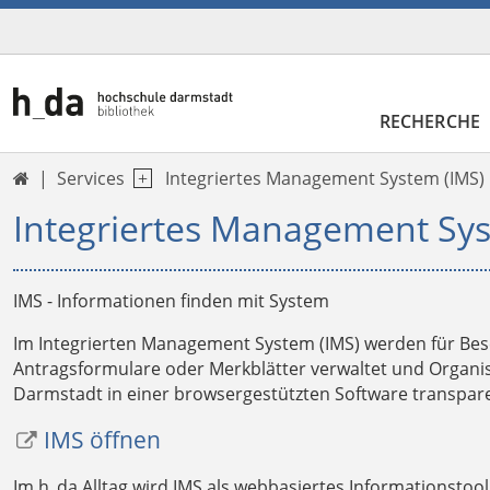
RECHERCHE
Services
Integriertes Management System (IMS)

Integriertes Management Sys
IMS - Informationen finden mit System
Im
I
ntegrierten
M
anagement
S
ystem (IMS) werden für Be
Antragsformulare oder Merkblätter verwaltet und Organi
Darmstadt in einer browsergestützten Software transparen
IMS öffnen
Im h_da Alltag wird IMS als webbasiertes Informationsto