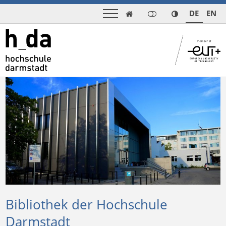
DE
EN

Bibliothek der Hochschule
Darmstadt